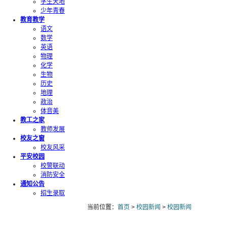
学生天地
少年青春
教育教学
语文
数学
英语
物理
化学
生物
历史
地理
政治
体音美
教工之家
教师发展
校友之窗
校友风采
平安校园
校警联动
消防安全
通知公告
招生录取
当前位置：
首页
>
校园新闻
>
校园新闻